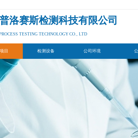
普洛赛斯检测科技有限公司
PROCESS TESTING TECHNOLOGY CO., LTD
项目
检测设备
公司环境