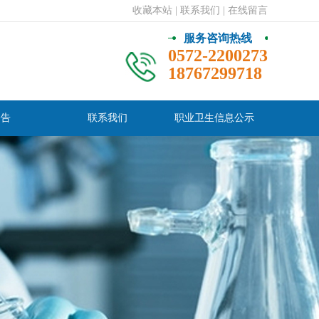
收藏本站
| 联系我们
| 在线留言
服务咨询热线
0572-2200273
18767299718
公告
联系我们
职业卫生信息公示