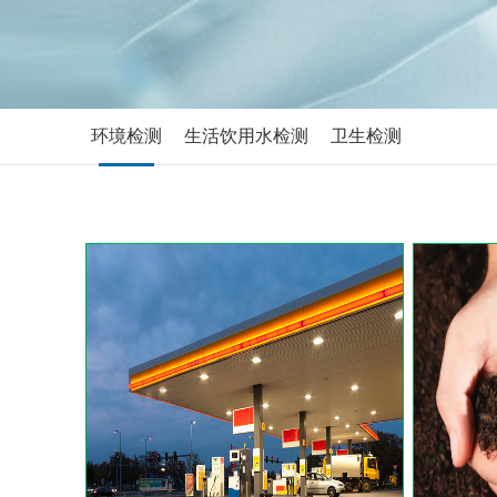
环境检测
生活饮用水检测
卫生检测