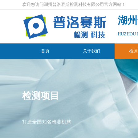
欢迎您访问湖州普洛赛斯检测科技有限公司官方网站！
湖州
HUZHOU 
首页
关于我们
检测
检测项目
打造全国知名检测机构