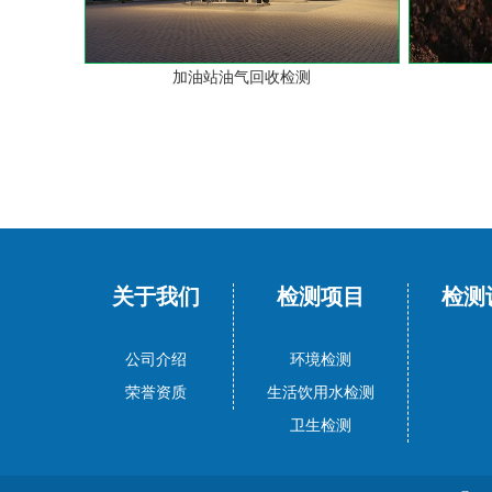
加油站油气回收检测
关于我们
检测项目
检测
公司介绍
环境检测
荣誉资质
生活饮用水检测
卫生检测