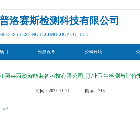
普洛赛斯检测科技有限公司
PROCESS TESTING TECHNOLOGY CO., LTD
项目
检测设备
公司环境
11_浙江阿莱西澳智能装备科技有限公司_职业卫生检测与评
职业卫生信息公示
时间：2025-11-11
阅读：218
pdf