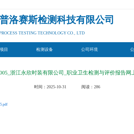
普洛赛斯检测科技有限公司
PROCESS TESTING TECHNOLOGY CO., LTD
项目
检测设备
公司环境
10005_浙江永欣时装有限公司_职业卫生检测与评价报告
职业卫生信息公示
时间：2025-10-31
阅读：286
pdf