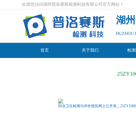
欢迎您访问湖州普洛赛斯检测科技有限公司官方网站！
湖州
HUZHOU 
首页
关于我们
检测
25ZY
职业卫生检测与评价报告网上公开表__25ZY10005.