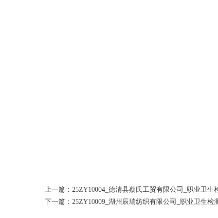
上一篇：
25ZY10004_德清县蔡氏工贸有限公司_职业
下一篇：
25ZY10009_湖州辰瑞纺织有限公司_职业卫