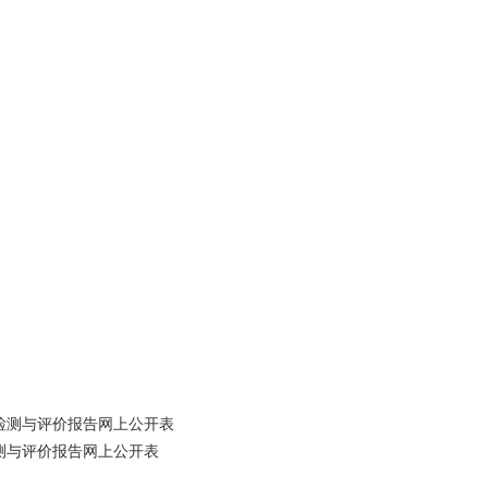
卫生检测与评价报告网上公开表
生检测与评价报告网上公开表