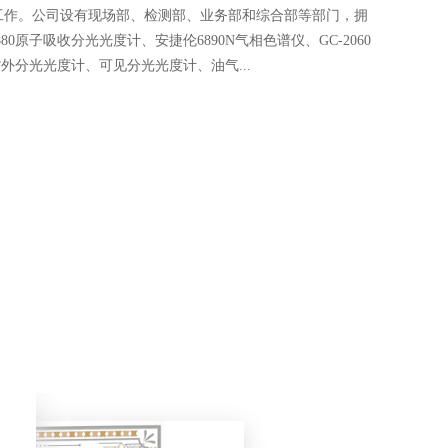
工作。公司设有现场部、检测部、业务部和综合部等部门，拥
0原子吸收分光光度计、安捷伦6890N气相色谱仪、GC-2060
紫外分光光度计、可见分光光度计、油气...