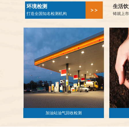
环境检测
生活饮
打造全国知名检测机构
铸就上市
加油站油气回收检测