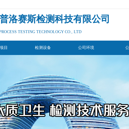
普洛赛斯检测科技有限公司
PROCESS TESTING TECHNOLOGY CO., LTD
项目
检测设备
公司环境