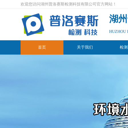
欢迎您访问湖州普洛赛斯检测科技有限公司官方网站！
湖州
HUZHOU 
首页
关于我们
检测